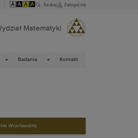
A
A
A
A
Szukaj
Zaloguj się
ydział Matematyki
DROPDOWN
DROPDOWN
Badania
Kontakt
niki Wrocławskiej