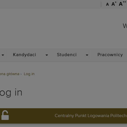
++
+
A
A
A
Wydział Matematyki
W
DROPDOWN
DROPDOWN
DROPDOWN
Kandydaci
Studenci
Pracownicy
ona główna
Log in
og in
Centralny Punkt Logowania Politech