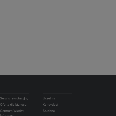
Serwis rekrutacyjny
Uczelnia
Oferta dla biznesu
Kandydaci
Centrum Wiedzy i
Studenci
Informacji