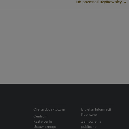
lub pozostali użytkownicy
Oferta dydaktyczna
Biuletyn Informacji
Publicznej
Centrum
Kształcenia
Zamówienia
Ustawicznego
publiczne