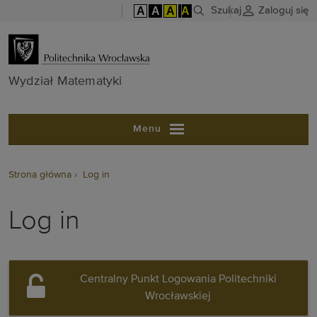
A
A
A
A
Szukaj
Zaloguj się
Wydział Matem
Wydział Matematyki
Menu
Strona główna
Log in
Log in
Centralny Punkt Logowania Politechniki
Wrocławskiej