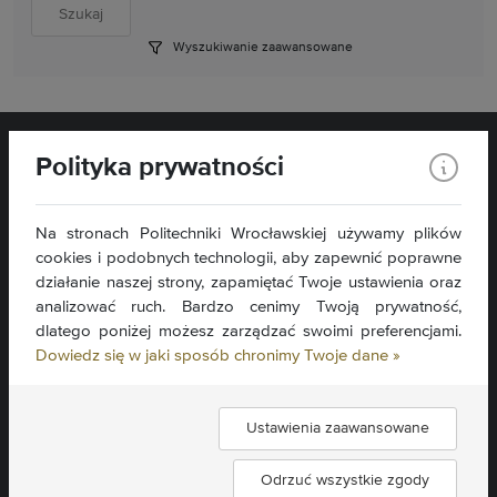
Wyszukiwanie zaawansowane
Polityka prywatności
Na stronach Politechniki Wrocławskiej używamy plików
cookies i podobnych technologii, aby zapewnić poprawne
Wydział Matematyki
Wybrzeże Wyspiańskiego 27
działanie naszej strony, zapamiętać Twoje ustawienia oraz
50-370 Wrocław
analizować ruch. Bardzo cenimy Twoją prywatność,
dlatego poniżej możesz zarządzać swoimi preferencjami.
Kontakt »
Dowiedz się w jaki sposób chronimy Twoje dane »
Mapa serwisu »
Deklaracja dostępności »
Ustawienia zaawansowane
Znajdź nas:
Odrzuć wszystkie zgody