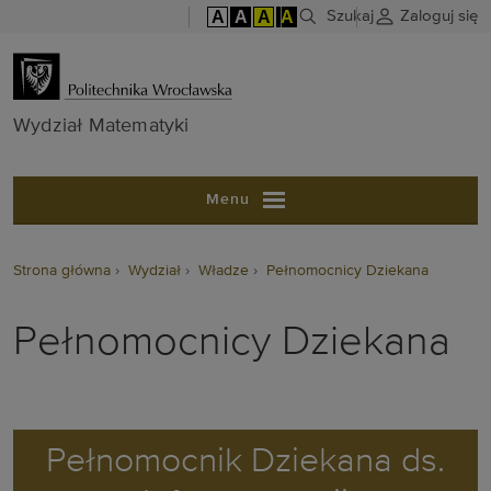
A
A
A
A
Szukaj
Zaloguj się
Wydział Matem
Wydział Matematyki
Menu
Strona główna
Wydział
Władze
Pełnomocnicy Dziekana
Pełnomocnicy Dziekana
Pełnomocnik Dziekana ds.