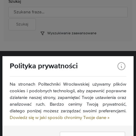
Szukaj
Wyszukiwanie zaawansowane
Polityka prywatności
Na stronach Politechniki Wrocławskiej używamy plików
cookies i podobnych technologii, aby zapewnić poprawne
Wydział Matematyki
Wybrzeże Wyspiańskiego 27
działanie naszej strony, zapamiętać Twoje ustawienia oraz
50-370 Wrocław
analizować ruch. Bardzo cenimy Twoją prywatność,
dlatego poniżej możesz zarządzać swoimi preferencjami.
Kontakt »
Dowiedz się w jaki sposób chronimy Twoje dane »
Mapa serwisu »
Deklaracja dostępności »