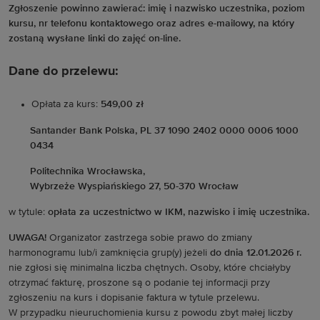
Zgłoszenie powinno zawierać: imię i nazwisko uczestnika, poziom
kursu, nr telefonu kontaktowego oraz adres e-mailowy, na który
zostaną wysłane linki do zajęć on-line.
Dane do przelewu:
Opłata za kurs:
549,00 zł
Santander Bank Polska, PL 37 1090 2402 0000 0006 1000
0434
Politechnika Wrocławska,
Wybrzeże Wyspiańskiego 27, 50-370 Wrocław
w tytule:
opłata za uczestnictwo w IKM, nazwisko i imię uczestnika.
UWAGA!
Organizator zastrzega sobie prawo do zmiany
harmonogramu lub/i zamknięcia grup(y) jeżeli
do dnia 12.01.2026 r.
nie zgłosi się minimalna liczba chętnych. Osoby, które chciałyby
otrzymać fakturę, proszone są o podanie tej informacji przy
zgłoszeniu na kurs i dopisanie faktura w tytule przelewu.
W przypadku nieuruchomienia kursu z powodu zbyt małej liczby