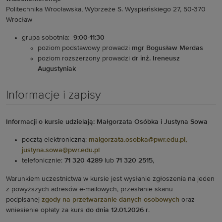
Politechnika Wrocławska, Wybrzeże S. Wyspiańskiego 27, 50-370
Wrocław
grupa sobotnia:
9:00-11:30
poziom podstawowy prowadzi
mgr Bogusław Merdas
poziom rozszerzony prowadzi
dr inż. Ireneusz
Augustyniak
Informacje i zapisy
Informacji o kursie udzielają: Małgorzata Osóbka i Justyna Sowa
pocztą elektroniczną:
malgorzata.osobka@pwr.edu.pl,
justyna.sowa@pwr.edu.pl
telefonicznie:
71 320 4289
lub
71 320 2515
,
Warunkiem uczestnictwa w kursie jest wysłanie zgłoszenia na jeden
z powyższych adresów e-mailowych,
przesłanie skanu
podpisanej
zgody na przetwarzanie danych osobowych
oraz
wniesienie opłaty za kurs
do dnia 12.01.2026 r
.