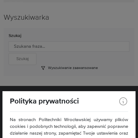
Wyszukiwarka
Szukaj
Wyszukiwanie zaawansowane
Polityka prywatności
Na stronach Politechniki Wrocławskiej używamy plików
cookies i podobnych technologii, aby zapewnić poprawne
Wydział Matematyki
Wybrzeże Wyspiańskiego 27
działanie naszej strony, zapamiętać Twoje ustawienia oraz
50-370 Wrocław