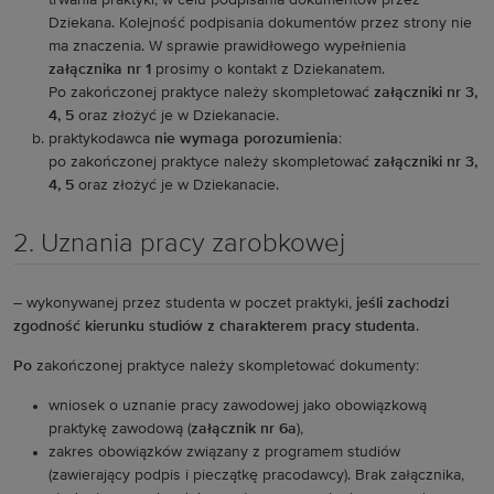
trwania praktyki, w celu podpisania dokumentów przez
Dziekana. Kolejność podpisania dokumentów przez strony nie
ma znaczenia. W sprawie prawidłowego wypełnienia
załącznika nr 1
prosimy o kontakt z Dziekanatem.
Po zakończonej praktyce należy skompletować
załączniki nr 3,
4, 5
oraz złożyć je w Dziekanacie.
praktykodawca
nie wymaga porozumienia
:
po zakończonej praktyce należy skompletować
załączniki nr 3,
4, 5
oraz złożyć je w Dziekanacie.
2. Uznania pracy zarobkowej
– wykonywanej przez studenta w poczet praktyki,
jeśli zachodzi
zgodność kierunku studiów z charakterem pracy studenta
.
Po
zakończonej praktyce należy skompletować dokumenty:
wniosek o uznanie pracy zawodowej jako obowiązkową
praktykę zawodową (
załącznik nr 6a
),
zakres obowiązków związany z programem studiów
(zawierający podpis i pieczątkę pracodawcy). Brak załącznika,