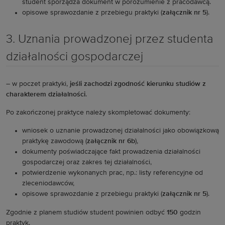
student sporządza dokument w porozumienie z pracodawcą.
opisowe sprawozdanie z przebiegu praktyki (
załącznik nr 5
).
3. Uznania prowadzonej przez studenta
działalności gospodarczej
– w poczet praktyki,
jeśli zachodzi zgodność kierunku studiów z
charakterem działalności
.
Po zakończonej praktyce należy skompletować dokumenty:
wniosek o uznanie prowadzonej działalności jako obowiązkową
praktykę zawodową (
załącznik nr 6b
),
dokumenty poświadczające fakt prowadzenia działalności
gospodarczej oraz zakres tej działalności,
potwierdzenie wykonanych prac, np.: listy referencyjne od
zleceniodawców,
opisowe sprawozdanie z przebiegu praktyki (
załącznik nr 5
).
Zgodnie z planem studiów student powinien odbyć
150
godzin
praktyk.