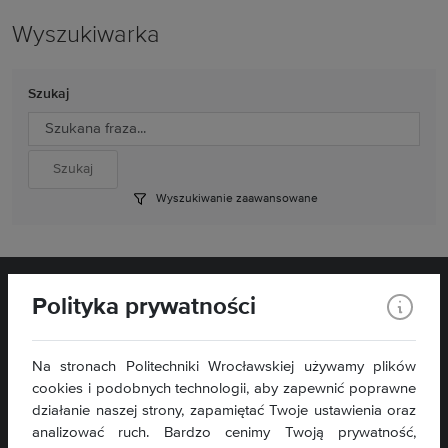
Wyszukiwarka
Szukaj
Wyszukiwanie zaawansowane
Polityka prywatności
Na stronach Politechniki Wrocławskiej używamy plików
cookies i podobnych technologii, aby zapewnić poprawne
Wydział Matematyki
Wybrzeże Wyspiańskiego 27
działanie naszej strony, zapamiętać Twoje ustawienia oraz
50-370 Wrocław
analizować ruch. Bardzo cenimy Twoją prywatność,