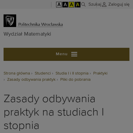
A
A
A
A
Szukaj
Zaloguj się
Wydział Matem
Wydział Matematyki
Menu
Strona główna
Studenci
Studia I i II stopnia
Praktyki
Zasady odbywania praktyk
Pliki do pobrania
Zasady odbywania
praktyk na studiach I
stopnia