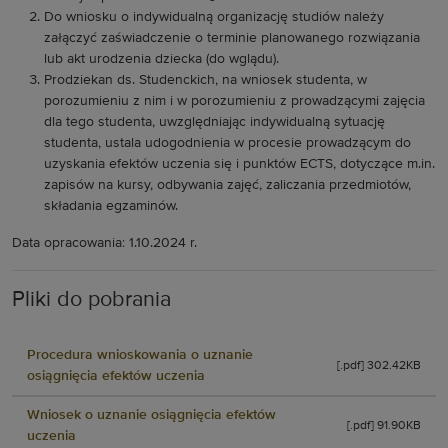
Do wniosku o indywidualną organizację studiów należy
załączyć zaświadczenie o terminie planowanego rozwiązania
lub akt urodzenia dziecka (do wglądu).
Prodziekan ds. Studenckich, na wniosek studenta, w
porozumieniu z nim i w porozumieniu z prowadzącymi zajęcia
dla tego studenta, uwzględniając indywidualną sytuację
studenta, ustala udogodnienia w procesie prowadzącym do
uzyskania efektów uczenia się i punktów ECTS, dotyczące m.in.
zapisów na kursy, odbywania zajęć, zaliczania przedmiotów,
składania egzaminów.
Data opracowania: 1.10.2024 r.
Pliki do pobrania
Procedura wnioskowania o uznanie
[.pdf] 302.42KB
osiągnięcia efektów uczenia
Wniosek o uznanie osiągnięcia efektów
[.pdf] 91.90KB
uczenia