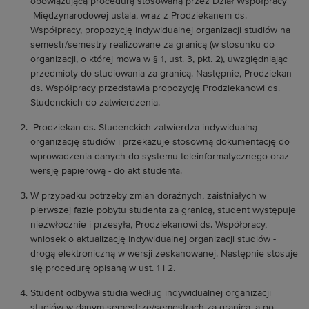
obowiązującą procedurą stosowaną przez Dział Współpracy
Międzynarodowej ustala, wraz z Prodziekanem ds.
Współpracy, propozycję indywidualnej organizacji studiów na
semestr/semestry realizowane za granicą (w stosunku do
organizacji, o której mowa w § 1, ust. 3, pkt. 2), uwzględniając
przedmioty do studiowania za granicą. Następnie, Prodziekan
ds. Współpracy przedstawia propozycję Prodziekanowi ds.
Studenckich do zatwierdzenia.
Prodziekan ds. Studenckich zatwierdza indywidualną
organizację studiów i przekazuje stosowną dokumentację do
wprowadzenia danych do systemu teleinformatycznego oraz –
wersję papierową - do akt studenta.
W przypadku potrzeby zmian doraźnych, zaistniałych w
pierwszej fazie pobytu studenta za granicą, student występuje
niezwłocznie i przesyła, Prodziekanowi ds. Współpracy,
wniosek o aktualizację indywidualnej organizacji studiów -
drogą elektroniczną w wersji zeskanowanej. Następnie stosuje
się procedurę opisaną w ust. 1 i 2.
Student odbywa studia według indywidualnej organizacji
studiów w danym semestrze/semestrach za granicą, a po