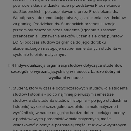
powrocie składa w dziekanacie i przedstawia Prodziekanowi
ds. Studenckich - po zaopiniowaniu przez Prodziekana ds.
Współpracy - dokumentację dotyczącą zaliczenia przedmiotów
za granicą. Prodziekan ds. Studenckich przenosi i uznaje
przedmioty zaliczone przez studenta (zgodnie z zasadami
przenoszenia i uznawania efektów uczenia się oraz punktów
ECTS) podczas studiów za granicą do jego dorobku
akademickiego i następuje uzupełnienie danych studenta w
systemie teleinformatycznym.
§ 4 Indywidualizacja organizacji studiów dotycząca studentów
szczególnie wyróżniających się w nauce,
z bardzo dobrymi
wynikami w nauce
Student, który w czasie dotychczasowych studiów (dla studenta
studiów I stopnia - po co najmniej pierwszym semestrze
studiów, a dla studenta studiów II stopnia – po jego studiach na
I stopniu) wykazał szczególne uzdolnienia matematyczne i
wyróżnił się w nauce osiągając bardzo dobre i celujące oceny
z podstawowych przedmiotów matematycznych, może
wnioskować o odbycie pozostałej części studiów w wybranych