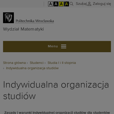
A
A
A
A
Szukaj
Zaloguj się
Wydział Matem
Wydział Matematyki
Menu
Strona główna
Studenci
Studia I i II stopnia
Indywidualna organizacja studiów
Indywidualna organizacja
studiów
Zasady i warunki indywidualnej organizacji studiów dla studentów