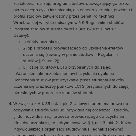
kształcenia realizuje program studiów, obowiązujący go przez
okres całego cyklu kształcenia, dla danego kierunku, poziomu i
profilu studiów, zatwierdzony przez Senat Politechniki
Wrocławskiej w trybie opisanym w § 9 Regulaminu studiów.
Program studiów studenta określa (Art. 67 ust. 1, pkt 1-3
Ustawy):
1) efekty uczenia się,
2) opis procesu prowadzącego do uzyskania efektów
uczenia się (zawarty w planie studiów – Regulamin
studiów § 9, ust. 2);
3) liczbę punktów ECTS przypisanych do zajęć.
Warunkiem ukończenia studiów i uzyskania dyplomu
ukończenia studiów jest uzyskanie przez studenta efektów
uczenia się oraz liczby punktów ECTS (przypisanych do zajęć)
określonych w programie studiów studenta.
W związku z Art. 85 ust. 1, pkt 2 Ustawy student ma prawo do
odbywania studiów według indywidualnej organizacji studiów,
tj. do indywidualizacji procesu prowadzącego do uzyskania
efektów uczenia się, o którym mowa w § 1, ust. 3, pkt. 2. Każda
indywidualizacja organizacji studiów musi jednak zapewnić
studentowi uzyskanie efektów uczenia się oraz liczby punktów