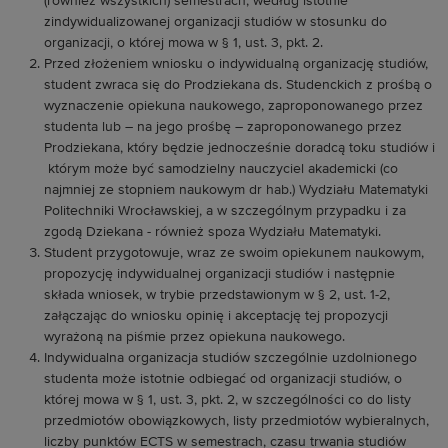
(również wszystkich) semestrach, według istotnie
zindywidualizowanej organizacji studiów w stosunku do
organizacji, o której mowa w § 1, ust. 3, pkt. 2.
Przed złożeniem wniosku o indywidualną organizację studiów,
student zwraca się do Prodziekana ds. Studenckich z prośbą o
wyznaczenie opiekuna naukowego, zaproponowanego przez
studenta lub – na jego prośbę – zaproponowanego przez
Prodziekana, który będzie jednocześnie doradcą toku studiów i
którym może być samodzielny nauczyciel akademicki (co
najmniej ze stopniem naukowym dr hab.) Wydziału Matematyki
Politechniki Wrocławskiej, a w szczególnym przypadku i za
zgodą Dziekana - również spoza Wydziału Matematyki.
Student przygotowuje, wraz ze swoim opiekunem naukowym,
propozycję indywidualnej organizacji studiów i następnie
składa wniosek, w trybie przedstawionym w § 2, ust. 1-2,
załączając do wniosku opinię i akceptację tej propozycji
wyrażoną na piśmie przez opiekuna naukowego.
Indywidualna organizacja studiów szczególnie uzdolnionego
studenta może istotnie odbiegać od organizacji studiów, o
której mowa w § 1, ust. 3, pkt. 2, w szczególności co do listy
przedmiotów obowiązkowych, listy przedmiotów wybieralnych,
liczby punktów ECTS w semestrach, czasu trwania studiów