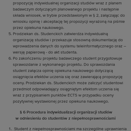
propozycję indywidualnej organizacji studiów wraz z planem
badawczym dotyczącym planowanego projektu i następnie
składa wniosek, w trybie przedstawionym w § 2, załączając do
wniosku opinię i akceptację tej propozycji wyrażoną na piśmie
przez opiekuna naukowego.
Prodziekan ds. Studenckich zatwierdza indywidualną
organizację studiów i przekazuje stosowną dokumentację do
wprowadzenia danych do systemu teleinformatycznego oraz –
wersję papierową - do akt studenta.
Po zakończeniu projektu badawczego student przygotowuje
sprawozdanie z wykonanego projektu. Do sprawozdania
student załącza opinię opiekuna naukowego dotyczącą
osiągnięcia efektów uczenia się oraz zawierającą propozycję
oceny. Prodziekan ds. Studenckich może zaliczyć studentowi
przedmiot odpowiadający osiągniętym efektom uczenia się
wraz z przypisaniem punktów ECTS w przypadku oceny
pozytywnej wystawionej przez opiekuna naukowego.
§ 6 Procedura indywidualizacji organizacji studiów
w odniesieniu do studentów z niepełnosprawnościami
Student z niepełnosprawnościami ma szczególne uprawnienia