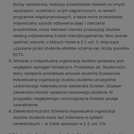
(liczby semestrów), realizacji przedmiotów również na innych
wydziałach, uczelniach, w tym zagranicznych, w ramach
programów międzynarodowych, a także może przewidywać
indywidualny sposób odbywania zajęć i zaliczania
przedmiotów; może stanowić również propozycję studiów
według indywidualnej ścieżki interdyscyplinarnej. Musi jednak
spełniać warunki, o których mowa w § 1, ust. 3, dotyczące
uzyskania przez studenta efektów uczenia się i liczby punktów
ECTS.
Wniosek o indywidualną organizację studiów sprawdza, pod
względem wymagań formalnych, Prodziekan ds. Studenckich,
który następnie przedkłada wniosek studenta Dziekanowi.
Indywidualną organizację studiów studenta szczególnie
uzdolnionego matematycznie zatwierdza Dziekan. Dziekan
zatwierdza również opiekuna naukowego studenta. W
przypadku negatywnego rozstrzygnięcia Dziekan podaje
uzasadnienie.
Zatwierdzona przez Dziekana indywidualna organizacja
studiów studenta może być zmieniana w cyklach
semestralnych – w trybie opisanym w § 4, ust. 3-5.