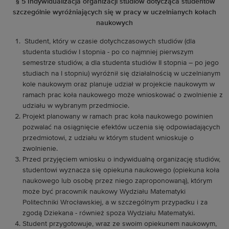
§ 5 Indywidualizacja organizacji studiów dotycząca studentów
szczególnie wyróżniających się w pracy w uczelnianych kołach
naukowych
Student, który w czasie dotychczasowych studiów (dla
studenta studiów I stopnia - po co najmniej pierwszym
semestrze studiów, a dla studenta studiów II stopnia – po jego
studiach na I stopniu) wyróżnił się działalnością w uczelnianym
kole naukowym oraz planuje udział w projekcie naukowym w
ramach prac koła naukowego może wnioskować o zwolnienie z
udziału w wybranym przedmiocie.
Projekt planowany w ramach prac koła naukowego powinien
pozwalać na osiągnięcie efektów uczenia się odpowiadających
przedmiotowi, z udziału w którym student wnioskuje o
zwolnienie.
Przed przyjęciem wniosku o indywidualną organizację studiów,
studentowi wyznacza się opiekuna naukowego (opiekuna koła
naukowego lub osobę przez niego zaproponowaną), którym
może być pracownik naukowy Wydziału Matematyki
Politechniki Wrocławskiej, a w szczególnym przypadku i za
zgodą Dziekana - również spoza Wydziału Matematyki.
Student przygotowuje, wraz ze swoim opiekunem naukowym,