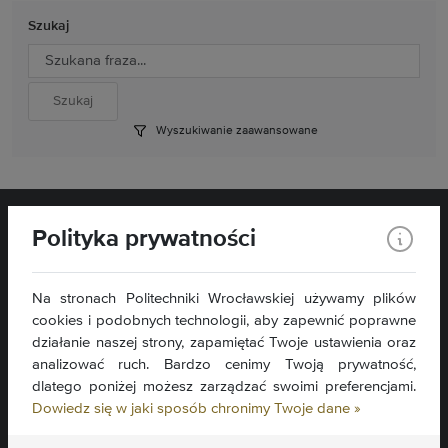
Szukaj
Wyszukiwanie zaawansowane
Polityka prywatności
Na stronach Politechniki Wrocławskiej używamy plików
cookies i podobnych technologii, aby zapewnić poprawne
Wydział Matematyki
Wybrzeże Wyspiańskiego 27
działanie naszej strony, zapamiętać Twoje ustawienia oraz
50-370 Wrocław
analizować ruch. Bardzo cenimy Twoją prywatność,
dlatego poniżej możesz zarządzać swoimi preferencjami.
Kontakt »
Dowiedz się w jaki sposób chronimy Twoje dane »
Mapa serwisu »
Deklaracja dostępności »