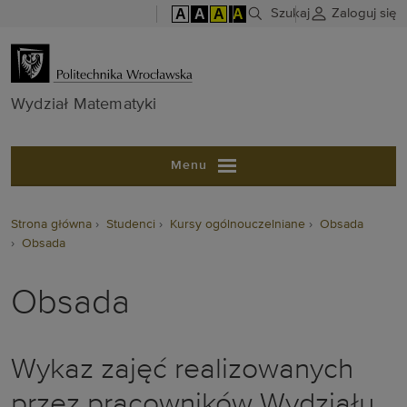
A
A
A
A
Szukaj
Zaloguj się
Wydział Matem
Wydział Matematyki
Menu
Strona główna
Studenci
Kursy ogólnouczelniane
Obsada
Obsada
Obsada
Wykaz zajęć realizowanych
przez pracowników Wydziału