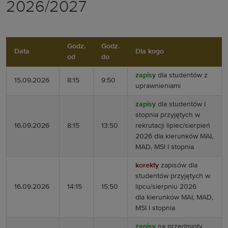
2026/2027
Godz.
Godz.
Data
Dla kogo
od
do
zapisy
dla studentów z
15.09.2026
8:15
9:50
uprawnieniami
zapisy
dla studentów I
stopnia przyjętych w
16.09.2026
8:15
13:50
rekrutacji lipiec/sierpień
2026 dla
kierunków MAI,
MAD, MSI I stopnia
korekty
zapisów dla
studentów przyjętych w
16.09.2026
14:15
15:50
lipcu/sierpniu 2026
dla
kierunków MAI, MAD,
MSI I stopnia
zapisy
na przedmioty