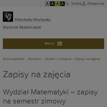
A
A
A
A
Szukaj
Zaloguj się
Wydział Matem
Wydział Matematyki
Menu
Strona główna
Studenci
Studia I i II stopnia
Zapisy na zajęcia
Zapisy na zajęcia
Wydział Matematyki – zapisy
na semestr zimowy