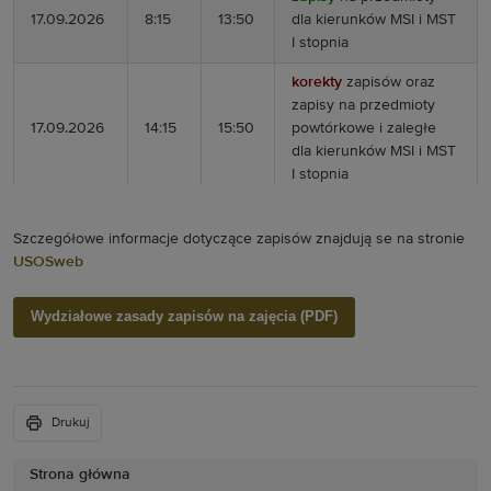
17.09.2026
8:15
13:50
dla
kierunków MSI i MST
I stopnia
korekty
zapisów oraz
zapisy na przedmioty
17.09.2026
14:15
15:50
powtórkowe i zaległe
dla
kierunków MSI i MST
I stopnia
zapisy
na przedmioty
18.09.2026
8:15
13:50
dla
kierunków MAI, MAD
Szczegółowe informacje dotyczące zapisów znajdują se na stronie
i MAT I stopnia
USOSweb
korekty
zapisów oraz
Wydziałowe zasady zapisów na zajęcia (PDF)
zapisy na przedmioty
18.09.2026
14:15
15:50
powtórkowe i zaległe
dla
kierunków MAI, MAD
i MAT I stopnia
Drukuj
zapisy
na przedmioty
21.09.2026
8:15
13:50
dla
kierunków MAT i
Strona główna
AMA II stopnia