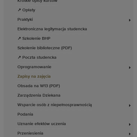
Krótkie opisy kursów
Wydział Matematyki – zapisy: zima 2026/2027
↗ Opłaty
Praktyki
Elektroniczna legitymacja studencka
↗ Szkolenie BHP
Szkolenie biblioteczne (PDF)
↗ Poczta studencka
Oprogramowanie
Zapisy na zajęcia
Obsada na W13 (PDF)
Zarządzenia Dziekana
Wsparcie osób z niepełnosprawnością
Podania
Uznanie efektów uczenia
Przeniesienia