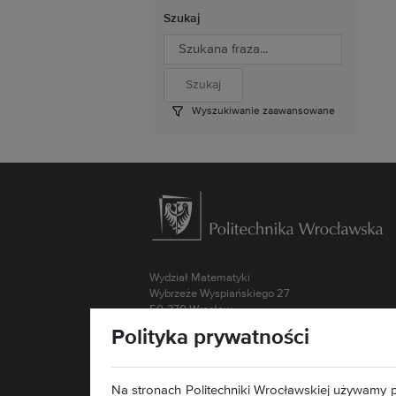
Szukaj
Wyszukiwanie zaawansowane
Wydział Matematyki
Wybrzeże Wyspiańskiego 27
50-370 Wrocław
Polityka prywatności
Kontakt »
Mapa serwisu »
Deklaracja dostępności »
Na stronach Politechniki Wrocławskiej używamy p