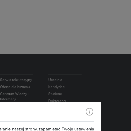
Serwis rekrutacyjny
Uczelnia
Oferta dla biznesu
Kandydaci
Centrum Wiedzy i
Studenci
Informacji
Doktoranci
Naukowo-
Absolwenci
Technicznej
Pracownicy
Współpraca
międzynarodowa
Badania
łanie naszej strony, zapamiętać Twoje ustawienia
Konsorcjum IATI
Media