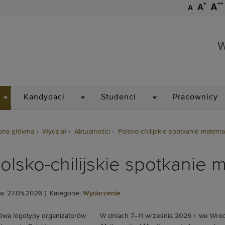
++
+
A
A
A
Wydział Matematyki
W
DROPDOWN
DROPDOWN
DROPDOWN
Kandydaci
Studenci
Pracownicy
ona główna
Wydział
Aktualności
Polsko-chilijskie spotkanie matem
olsko-chilijskie spotkanie
a: 27.05.2026
Kategorie:
Wydarzenie
W dniach 7–11 września 2026 r. we Wro