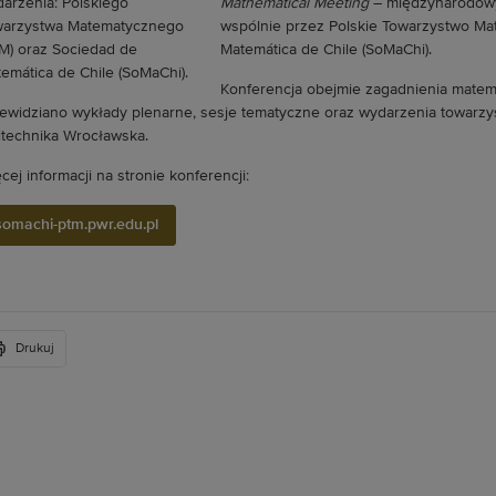
Mathematical Meeting
– międzynarodowy
wspólnie przez Polskie Towarzystwo Ma
Matemática de Chile (SoMaChi).
Konferencja obejmie zagadnienia matema
ewidziano wykłady plenarne, sesje tematyczne oraz wydarzenia towarzy
itechnika Wrocławska.
cej informacji na stronie konferencji:
somachi-ptm.pwr.edu.pl
Drukuj