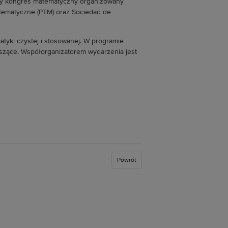
 kongres matematyczny organizowany
tematyczne (PTM) oraz
Sociedad de
tyki czystej i stosowanej. W programie
szące. Współorganizatorem wydarzenia jest
Powrót