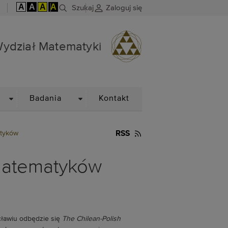
A
A
A
A
Szukaj
Zaloguj się
ydział Matematyki
DROPDOWN
DROPDOWN
Badania
Kontakt
atyków
RSS
 matematyków
cławiu odbędzie się
The Chilean-Polish