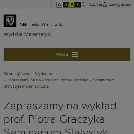
A
A
A
A
Szukaj
Zaloguj się
Wydział Matem
Wydział Matematyki
Menu
Strona główna
Wydarzenia
Zapraszamy na wykład prof. Piotra Graczyka – Seminarium
Statystyki Matematycznej
Zapraszamy na wykład
prof. Piotra Graczyka –
Seminarium Statystyki