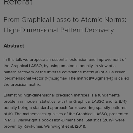
Referat
From Graphical Lasso to Atomic Norms:
High-Dimensional Pattern Recovery
Abstract
In this talk we propose an essential extension and improvement of
the Graphical LASSO, by using an atomic penalty, in view of a
pattern recovery of the inverse covariance matrix (K) of a Gaussian
(p)-dimensional vector (N(m,Sigma)). The matrix (K=Sigma^{-1}) is called
the precision matrix.
Estimating high-dimensional precision matrices is a fundamental
problem in modern statistics, with the Graphical LASSO and its (L^1)-
penalty being a standard approach for recovering sparsity patterns
of (K). The mathematical qualities of the Graphical LASSO, presented
in M. J. Wainwright's book High-Dimensional Statistics (2019), were
proven by Ravikumar, Wainwright et al. (2011).