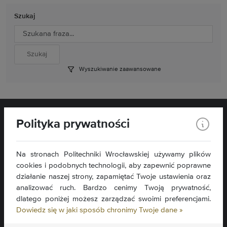
Szukaj
Wyszukiwanie zaawansowane
Polityka prywatności
Na stronach Politechniki Wrocławskiej używamy plików
cookies i podobnych technologii, aby zapewnić poprawne
Wydział Matematyki
Wybrzeże Wyspiańskiego 27
działanie naszej strony, zapamiętać Twoje ustawienia oraz
50-370 Wrocław
analizować ruch. Bardzo cenimy Twoją prywatność,
dlatego poniżej możesz zarządzać swoimi preferencjami.
Kontakt »
Dowiedz się w jaki sposób chronimy Twoje dane »
Mapa serwisu »
Deklaracja dostępności »