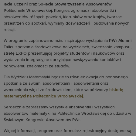
lecia Uczelni
oraz
50-lecia Stowarzyszenia Absolwentów
Politechniki Wrocławskiej
. Kongres zgromadzi absolwentki i
absolwentów różnych pokoleń, kierunków oraz krajów, tworząc
przestrzeń do spotkań, wymiany doświadczeń i budowania nowych
relacji.
W programie zaplanowano m.in. inspirujące wystąpienia
PWr Alumni
Talks
, spotkania środowiskowe na wydziałach, zwiedzanie kampusu,
strefę EXPO prezentującą projekty studentów i naukowców oraz
wydarzenia integracyjne sprzyjające nawiązywaniu kontaktów i
odnowieniu znajomości ze studiów.
Dla Wydziału Matematyki będzie to również okazja do ponownego
spotkania ze swoimi absolwentkami i absolwentami oraz
wzmocnienia więzi ze środowiskiem, które współtworzy
historię
matematyki na Politechnice Wrocławskiej
.
Serdecznie zapraszamy wszystkie absolwentki i wszystkich
absolwentów matematyki na Politechnice Wrocławskiej do udziału w
Światowym Kongresie Absolwentów PWr.
Więcej informacji, program oraz formularz rejestracyjny dostępne są