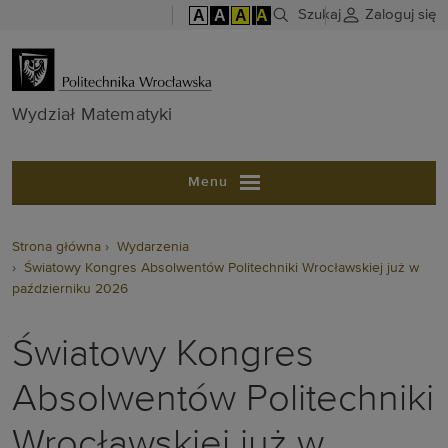
A
A
A
A
Szukaj
Zaloguj się
Wydział Matem
Wydział Matematyki
Menu
Strona główna
Wydarzenia
Światowy Kongres Absolwentów Politechniki Wrocławskiej już w
październiku 2026
Światowy Kongres
Absolwentów Politechniki
Wrocławskiej już w