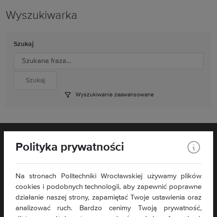
Wyszukiwarka
Szukaj
Wyszukiwanie zaawansowane
Polityka prywatności
Na stronach Politechniki Wrocławskiej używamy plików
cookies i podobnych technologii, aby zapewnić poprawne
Wydział Matematyki
Wybrzeże Wyspiańskiego 27
działanie naszej strony, zapamiętać Twoje ustawienia oraz
50-370 Wrocław
analizować ruch. Bardzo cenimy Twoją prywatność,